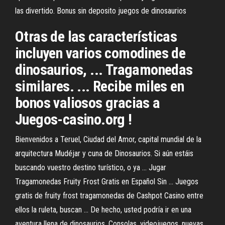
las divertido. Bonus sin deposito juegos de dinosaurios
Otras de las características
incluyen varios comodines de
dinosaurios, ... Tragamonedas
similares. ... Recibe miles en
bonos valiosos gracias a
Juegos-casino.org !
Bienvenidos a Teruel, Ciudad del Amor, capital mundial de la
arquitectura Mudéjar y cuna de Dinosaurios. Si aún estáis
buscando vuestro destino turístico, o ya ... Jugar
Tragamonedas Fruity Frost Gratis en Español Sin ... Juegos
gratis de fruity frost tragamonedas de Cashpot Casino entre
ellos la ruleta, buscan ... De hecho, usted podría ir en una
aventura llena de dinosaurios. Consolas, videojuegos, nuevas