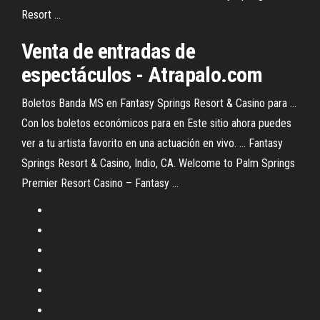
Resort ...
Venta
de
entradas
de
espectáculos
- Atrapalo.com
Boletos Banda MS en Fantasy Springs Resort & Casino para ...
Con los boletos económicos para en Este sitio ahora puedes
ver a tu artista favorito en una actuación en vivo. ... Fantasy
Springs Resort & Casino, Indio, CA. Welcome to Palm Springs
Premier Resort Casino – Fantasy ...