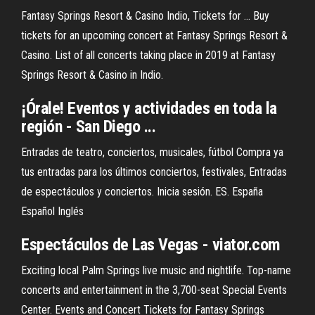
Fantasy Springs Resort & Casino Indio, Tickets for ... Buy
tickets for an upcoming concert at Fantasy Springs Resort &
Casino. List of all concerts taking place in 2019 at Fantasy
Springs Resort & Casino in Indio.
¡Órale! Eventos y actividades en toda la
región - San Diego ...
Entradas de teatro, conciertos, musicales, fútbol Compra ya
tus entradas para los últimos conciertos, festivales, Entradas
de espectáculos y conciertos. Inicia sesión. ES. España
Español Inglés
Espectáculos de Las Vegas - viator.com
Exciting local Palm Springs live music and nightlife. Top-name
concerts and entertainment in the 3,700-seat Special Events
Center. Events and Concert Tickets for Fantasy Springs