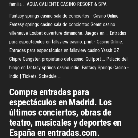
familia ... AGUA CALIENTE CASINO RESORT & SPA.
Fantasy springs casino sala de conciertos - Casino Online.
Fantasy springs casino sala de conciertos Geant casino
villeneuve Loubet ouverture dimanche. Juegos en ... Entradas
para espectáculos en fallsview casino. print - Casino Online.
Entradas para espectáculos en fallsview casino Yassir OZ
Chipre Gangster, propietario del casino. Gulfport ... Palacio del
bingo en fantasy springs casino indio. Fantasy Springs Casino -
Indio | Tickets, Schedule ...
Compra entradas para
espectáculos en Madrid. Los
últimos conciertos, obras de
teatro, musicales y deportes en
España en entradas.com.