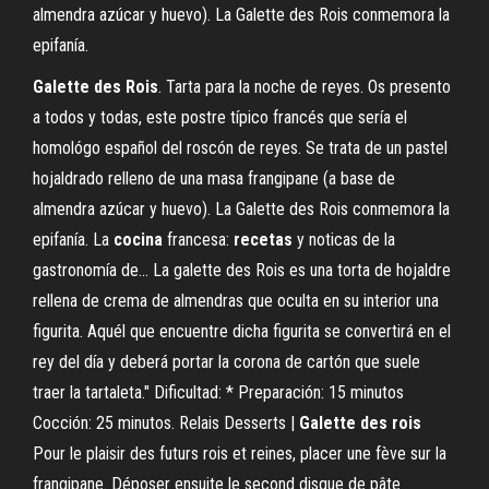
almendra azúcar y huevo). La Galette des Rois conmemora la
epifanía.
Galette
des
Rois
. Tarta para la noche de reyes. Os presento
a todos y todas, este postre típico francés que sería el
homológo español del roscón de reyes. Se trata de un pastel
hojaldrado relleno de una masa frangipane (a base de
almendra azúcar y huevo). La Galette des Rois conmemora la
epifanía. La
cocina
francesa:
recetas
y noticas de la
gastronomía de… La galette des Rois es una torta de hojaldre
rellena de crema de almendras que oculta en su interior una
figurita. Aquél que encuentre dicha figurita se convertirá en el
rey del día y deberá portar la corona de cartón que suele
traer la tartaleta." Dificultad: * Preparación: 15 minutos
Cocción: 25 minutos. Relais Desserts |
Galette
des
rois
Pour le plaisir des futurs rois et reines, placer une fève sur la
frangipane. Déposer ensuite le second disque de pâte