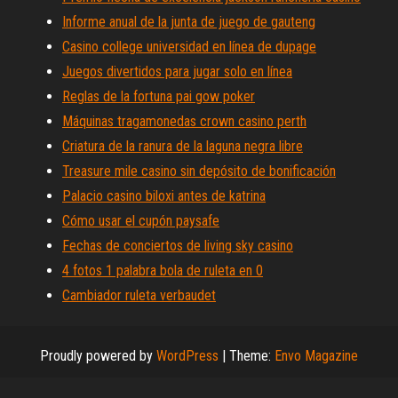
Informe anual de la junta de juego de gauteng
Casino college universidad en línea de dupage
Juegos divertidos para jugar solo en línea
Reglas de la fortuna pai gow poker
Máquinas tragamonedas crown casino perth
Criatura de la ranura de la laguna negra libre
Treasure mile casino sin depósito de bonificación
Palacio casino biloxi antes de katrina
Cómo usar el cupón paysafe
Fechas de conciertos de living sky casino
4 fotos 1 palabra bola de ruleta en 0
Cambiador ruleta verbaudet
Proudly powered by
WordPress
|
Theme:
Envo Magazine