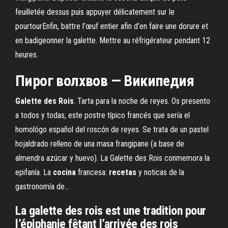
feuilletée dessus puis appuyer délicatement sur le
pourtourEnfin, battre l’œuf entier afin d’en faire une dorure et
en badigeonner la galette. Mettre au réfrigérateur pendant 12
heures.
Пирог волхвов — Википедия
Galette
des
Rois
. Tarta para la noche de reyes. Os presento
a todos y todas, este postre típico francés que sería el
homológo español del roscón de reyes. Se trata de un pastel
hojaldrado relleno de una masa frangipane (a base de
almendra azúcar y huevo). La Galette des Rois conmemora la
epifanía. La
cocina
francesa:
recetas
y noticas de la
gastronomía de…
La galette des rois est une tradition pour
l’épiphanie fêtant l’arrivée des rois