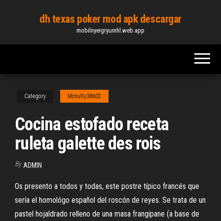
Skip
dh texas poker mod apk descargar
to
mobilnyeigryumhl.web.app
the
content
Category
Mcnulty38602
Cocina estofado receta
ruleta galette des rois
By
ADMIN
Os presento a todos y todas, este postre típico francés que
sería el homológo español del roscón de reyes. Se trata de un
pastel hojaldrado relleno de una masa frangipane (a base de