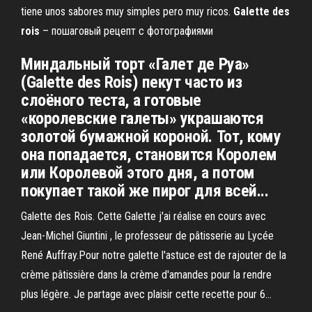
tiene unos sabores muy simples pero muy ricos.
Galette
des
rois
– пошаговый рецепт с фотографиями
Миндальный торт «Галет де Руа»
(Galette des Rois) пекут часто из
слоёного теста, а готовые
«королевские галеты» украшаются
золотой бумажной короной. Тот, кому
она попадается, становится Королем
или Королевой этого дня, а потом
покупает такой же пирог для всей...
Galette des Rois. Cette Galette j'ai réalise en cours avec
Jean-Michel Giuntini , le professeur de pâtisserie au Lycée
René Auffray.Pour notre galette l'astuce est de rajouter de la
crème pâtissière dans la crème d'amandes pour la rendre
plus légère. Je partage avec plaisir cette recette pour 6...