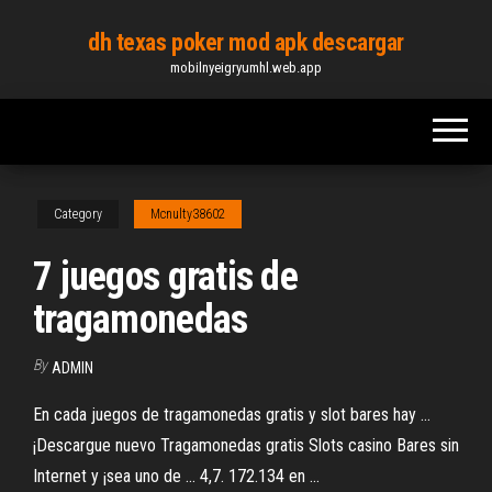
Skip
dh texas poker mod apk descargar
to
mobilnyeigryumhl.web.app
the
content
Category
Mcnulty38602
7 juegos gratis de
tragamonedas
By
ADMIN
En cada juegos de tragamonedas gratis y slot bares hay ...
¡Descargue nuevo Tragamonedas gratis Slots casino Bares sin
Internet y ¡sea uno de ... 4,7. 172.134 en ...