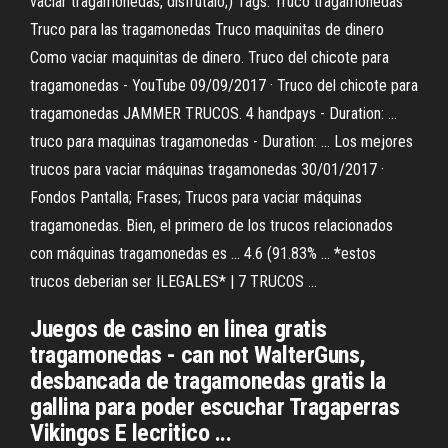
vaciar tragamonedas, disfrútalo;) Tags: Truco tragamonedas
Truco para las tragamonedas Truco maquinitas de dinero
Como vaciar maquinitas de dinero. Truco del chicote para
tragamonedas - YouTube 09/09/2017 · Truco del chicote para
tragamonedas JAMMER TRUCOS. 4 handpays - Duration: ...
truco para maquinas tragamonedas - Duration: ... Los mejores
trucos para vaciar máquinas tragamonedas 30/01/2017 ·
Fondos Pantalla; Frases; Trucos para vaciar máquinas
tragamonedas. Bien, el primero de los trucos relacionados
con máquinas tragamonedas es ... 4.6 (91.83% ... *estos
trucos deberian ser ILEGALES* | 7 TRUCOS …
Juegos de casino en linea gratis
tragamonedas - can not WalterGuns,
desbancada de tragamonedas gratis la
gallina para poder escuchar Tragaperras
Vikingos E lecritico ...