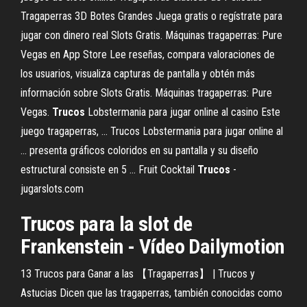
Tragaperras 3D Botes Grandes Juega gratis o regístrate para
jugar con dinero real ‎Slots Gratis. Máquinas tragaperras: Pure
Vegas en App Store ‎Lee reseñas, compara valoraciones de
los usuarios, visualiza capturas de pantalla y obtén más
información sobre Slots Gratis. Máquinas tragaperras: Pure
Vegas.
Trucos
Lobstermania para jugar online al casino Este
juego tragaperras, ... Trucos Lobstermania para jugar online al
... presenta gráficos coloridos en su pantalla y su diseño
estructural consiste en 5 ... Fruit Cocktail
Trucos
-
jugarslots.com
Trucos para la slot de
Frankenstein - Vídeo Dailymotion
13 Trucos para Ganar a las 【Tragaperras】 | Trucos y
Astucias Dicen que las tragaperras, también conocidas como