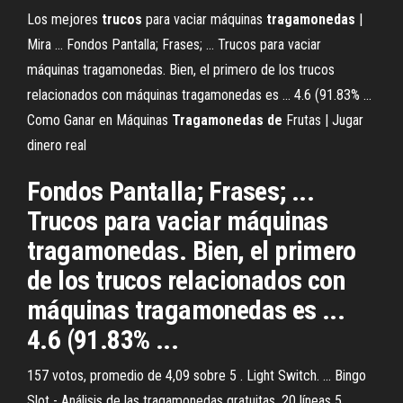
Los mejores
trucos
para vaciar máquinas
tragamonedas
|
Mira ... Fondos Pantalla; Frases; ... Trucos para vaciar
máquinas tragamonedas. Bien, el primero de los trucos
relacionados con máquinas tragamonedas es ... 4.6 (91.83% ...
Como Ganar en Máquinas
Tragamonedas
de
Frutas | Jugar
dinero real
Fondos Pantalla; Frases; ...
Trucos para vaciar máquinas
tragamonedas. Bien, el primero
de los trucos relacionados con
máquinas tragamonedas es ...
4.6 (91.83% ...
157 votos, promedio de 4,09 sobre 5 . Light Switch. ... Bingo
Slot - Análisis de las tragamonedas gratuitas. 20 líneas 5