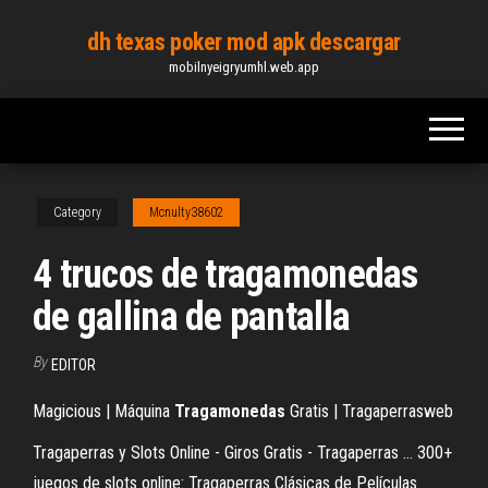
Skip
dh texas poker mod apk descargar
to
mobilnyeigryumhl.web.app
the
content
Category
Mcnulty38602
4 trucos de tragamonedas
de gallina de pantalla
By
EDITOR
Magicious | Máquina
Tragamonedas
Gratis | Tragaperrasweb
Tragaperras y Slots Online - Giros Gratis - Tragaperras ... 300+
juegos de slots online: Tragaperras Clásicas de Películas