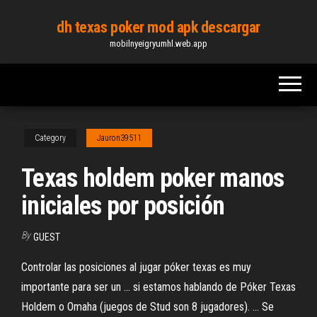
Skip
dh texas poker mod apk descargar
to
mobilnyeigryumhl.web.app
the
content
Category
Jauron39511
Texas holdem poker manos
iniciales por posición
By
GUEST
Controlar las posiciones al jugar póker texas es muy
importante para ser un ... si estamos hablando de Póker Texas
Holdem o Omaha (juegos de Stud son 8 jugadores). ... Se