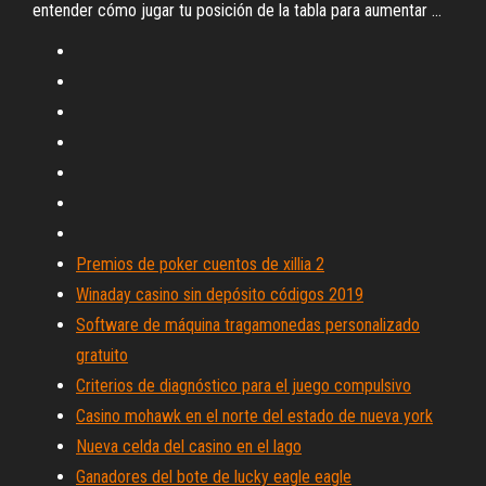
entender cómo jugar tu posición de la tabla para aumentar ...
Premios de poker cuentos de xillia 2
Winaday casino sin depósito códigos 2019
Software de máquina tragamonedas personalizado
gratuito
Criterios de diagnóstico para el juego compulsivo
Casino mohawk en el norte del estado de nueva york
Nueva celda del casino en el lago
Ganadores del bote de lucky eagle eagle