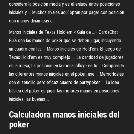
considera la posición media y es el enlace entre posiciones
iniciales y ... Muchos rivales aquí optan por pagar con posición
con manos dinámicas o ...
Manos Iniciales de Texas Hold'em < Guía de ... - CardsChat
Guía con las manos de poker que se debén jugar, incluyendo
un cuadro con las ... Manos Iniciales de Hold'em. El juego de
Texas Hold'em es muy complejo. ... La cantidad de jugadores
en la mesa; La posición en la mesa influye en tu ... Comprenda
las diferentes manos iniciales en el poker: use ... Memorícelas
con el sencillo pero eficaz cuadro de partypoker. ... La idea
básica del poker es jugar las mejores manos en posiciones
iniciales, las buenas ...
Calculadora manos iniciales del
poker