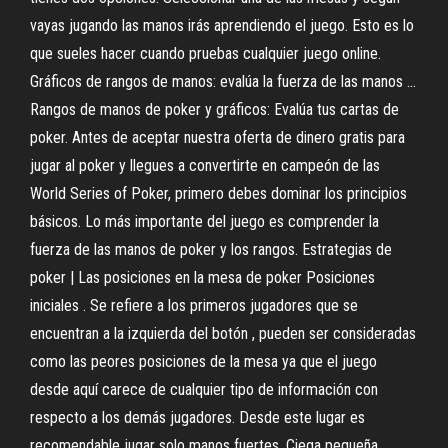
vayas jugando las manos irás aprendiendo el juego. Esto es lo
que sueles hacer cuando pruebas cualquier juego online.
Gráficos de rangos de manos: evalúa la fuerza de las manos ...
Rangos de manos de poker y gráficos: Evalúa tus cartas de
poker. Antes de aceptar nuestra oferta de dinero gratis para
jugar al poker y llegues a convertirte en campeón de las
World Series of Poker, primero debes dominar los principios
básicos. Lo más importante del juego es comprender la
fuerza de las manos de poker y los rangos. Estrategias de
poker | Las posiciones en la mesa de poker Posiciones
iniciales . Se refiere a los primeros jugadores que se
encuentran a la izquierda del botón , pueden ser consideradas
como las peores posiciones de la mesa ya que el juego
desde aquí carece de cualquier tipo de información con
respecto a los demás jugadores. Desde este lugar es
recomendable jugar solo manos fuertes. Ciega pequeña