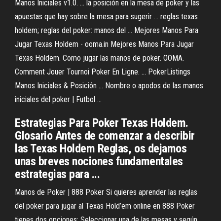
Manos Iniciales v1.0. ... la posición en la mesa de poker y las
apuestas que hay sobre la mesa para sugerir ... reglas texas
holdem; reglas del poker: manos del ... Mejores Manos Para
Jugar Texas Holdem - ooma.in Mejores Manos Para Jugar
Texas Holdem. Como jugar las manos de poker. OOMA.
Comment Jouer Tournoi Poker En Ligne. ... PokerListings
Manos Iniciales & Posición ... Nombre o apodos de las manos
iniciales del poker | Futbol ...
Estrategias Para Poker Texas Holdem.
Glosario Antes de comenzar a describir
las Texas Holdem Reglas, os dejamos
unas breves nociones fundamentales
estrategias para ...
Manos de Poker | 888 Poker Si quieres aprender las reglas
del poker para jugar al Texas Hold’em online en 888 Poker
tienes dos opciones: Seleccionar una de las mesas y según