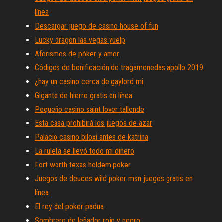
línea
Descargar juego de casino house of fun
Lucky dragon las vegas yuelp
Aforismos de póker y amor
Códigos de bonificación de tragamonedas apollo 2019
¿hay un casino cerca de gaylord mi
Gigante de hierro gratis en línea
Pequeño casino saint lover tallende
Esta casa prohibirá los juegos de azar
Palacio casino biloxi antes de katrina
La ruleta se llevó todo mi dinero
Fort worth texas holdem poker
Juegos de deuces wild poker msn juegos gratis en
línea
El rey del poker padua
Sombrero de leñador rojo y negro