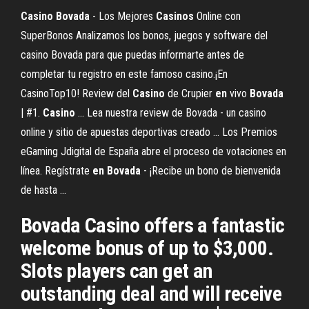
Casino
Bovada
- Los Mejores
Casinos
Online con
SuperBonos Analizamos los bonos, juegos y software del
casino Bovada para que puedas informarte antes de
completar tu registro en este famoso casino.¡En
CasinoTop10! Review del
Casino
de Crupier
en
vivo
Bovada
| #1.
Casino
... Lea nuestra review de Bovada - un casino
online y sitio de apuestas deportivas creado ... Los Premios
eGaming Jdigital de España abre el proceso de votaciones en
línea. Regístrate
en
Bovada
- ¡Recibe un bono de bienvenida
de hasta ...
Bovada Casino offers a fantastic
welcome bonus of up to $3,000.
Slots players can get an
outstanding deal and will receive