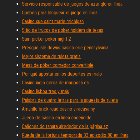
Servicio responsable de juegos de azar qld en línea
Quebec para bloquear el juego en línea
Casino sue saint marie michigan
Sitio de trucos de poker holdem de texas
Sam picker poker night 2
Presque isle downs casino erie pennsylvania
Mejor sistema de ruleta gratis
Mesa de póker comedor convertible
Por qué apostar en los deportes es malo
Casino indio cerca de mariposa ca
Casino lisboa tres y más
Palabra de cuatro letras para la apuesta de ruleta
Amarillo brick road casino siracusa ny
Juego de casino en línea encendido
Cañones de ranura alrededor de la página az
Rueda de la fortuna temporada 33 episodio 80 en línea