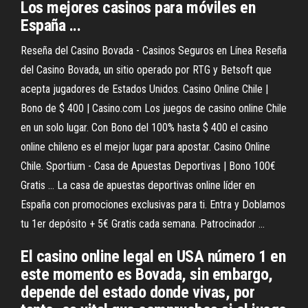
Los mejores casinos para móviles en
España ...
Reseña del Casino Bovada - Casinos Seguros en Línea Reseña
del Casino Bovada, un sitio operado por RTG y Betsoft que
acepta jugadores de Estados Unidos. Casino Online Chile |
Bono de $ 400 | Casino.com Los juegos de casino online Chile
en un solo lugar. Con Bono del 100% hasta $ 400 el casino
online chileno es el mejor lugar para apostar. Casino Online
Chile. Sportium - Casa de Apuestas Deportivas | Bono 100€
Gratis ... La casa de apuestas deportivas online líder en
España con promociones exclusivas para ti. Entra y Doblamos
tu 1er depósito + 5€ Gratis cada semana. Patrocinador ...
El casino online legal en USA número 1 en
este momento es Bovada, sin embargo,
depende del estado donde vivas, por