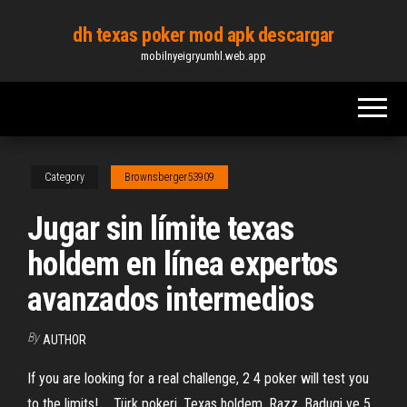
Skip
dh texas poker mod apk descargar
to
mobilnyeigryumhl.web.app
the
content
Category
Brownsberger53909
Jugar sin límite texas
holdem en línea expertos
avanzados intermedios
By
AUTHOR
If you are looking for a real challenge, 2 4 poker will test you
to the limits! ... Türk pokeri, Texas holdem, Razz, Badugi ve 5