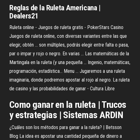
Reglas de la Ruleta Americana |
Dealers21
Ruleta online - Juegos de ruleta gratis - PokerStars Casino
Juegos de ruleta online, con diversas variantes entre las que
elegir; obtén ... son múltiples, podrás elegir entre falta o pasa,
par o impar y rojo o negro. En varias ... Las matemáticas de la
Martingala en la ruleta (y una pequeña ... Ingenio, matemáticas,
programación, estadística… Menu ... Jugaremos a una ruleta
imaginaria, donde podremos apostar al rojo al negro. La ruleta
de casino y las probabilidades de ganar - Cultura Libre
Como ganar en la ruleta | Trucos
y estrategias | Sistemas ARDIN
¿Cuáles son los métodos para ganar a la ruleta? | Betsson
Blog La idea es apostar una cantidad pequeña de dinero a