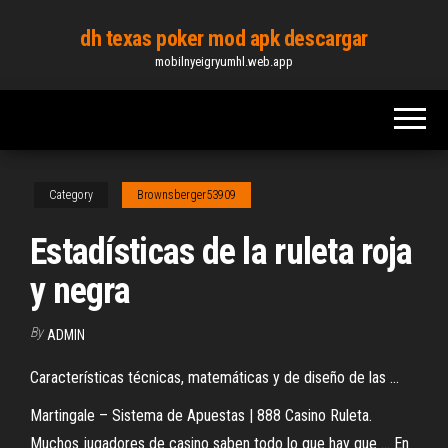
Skip
dh texas poker mod apk descargar
to
mobilnyeigryumhl.web.app
the
content
Category
Brownsberger53909
Estadísticas de la ruleta roja
y negra
By
ADMIN
Características técnicas, matemáticas y de diseño de las ...
Martingale – Sistema de Apuestas | 888 Casino Ruleta.
Muchos jugadores de casino saben todo lo que hay que ... En