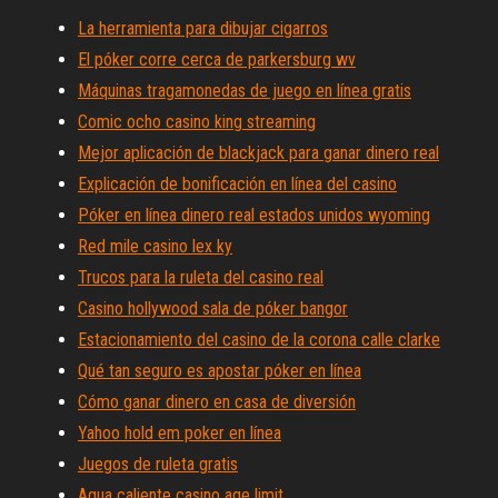
La herramienta para dibujar cigarros
El póker corre cerca de parkersburg wv
Máquinas tragamonedas de juego en línea gratis
Comic ocho casino king streaming
Mejor aplicación de blackjack para ganar dinero real
Explicación de bonificación en línea del casino
Póker en línea dinero real estados unidos wyoming
Red mile casino lex ky
Trucos para la ruleta del casino real
Casino hollywood sala de póker bangor
Estacionamiento del casino de la corona calle clarke
Qué tan seguro es apostar póker en línea
Cómo ganar dinero en casa de diversión
Yahoo hold em poker en línea
Juegos de ruleta gratis
Agua caliente casino age limit