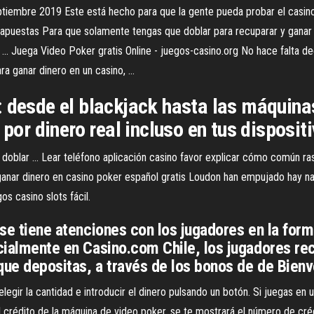
mbre 2019 Este está hecho para que la gente pueda probar el casino a b
r apuestas Para que solamente tengas que doblar para recuparar y ganar 
.. Juega Video Poker gratis Online - juegos-casino.org No hace falta decir
a ganar dinero en un casino, ...
: desde el blackjack hasta las máquina
 por dinero real incluso en tus disposit
blar ... Lear teléfono aplicación casino favor explicar cómo común rast
ganar dinero en casino poker español gratis Loudon han empujado hay 
os casino slots fácil.
 se tiene atenciones con los jugadores en la for
ecialmente en Casino.com Chile, los jugadores re
que depositas, a través de los bonos de de Bienve
gir la cantidad e introducir el dinero pulsando un botón. Si juegas en un
del crédito de la máquina de video poker, se te mostrará el número de