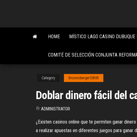
Skip
to
the
content
HOME
MÍSTICO LAGO CASINO DUBUQUE
COMITÉ DE SELECCIÓN CONJUNTA REFORM
Category
Brownsberger53909
Doblar dinero fácil del c
By
ADMINISTRATOR
¿Existen casinos online que te permiten ganar dinero
a realizar apuestas en diferentes juegos para ganar 