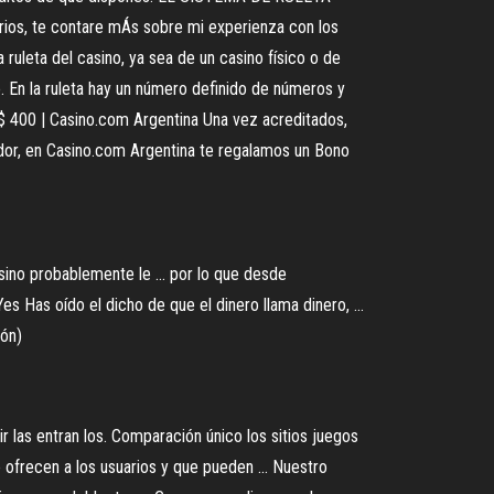
ios, te contare mÁs sobre mi experienza con los
 ruleta del casino, ya sea de un casino físico o de
o. En la ruleta hay un número definido de números y
 $ 400 | Casino.com Argentina Una vez acreditados,
gador, en Casino.com Argentina te regalamos un Bono
casino probablemente le ... por lo que desde
es Has oído el dicho de que el dinero llama dinero, ...
ión)
r las entran los. Comparación único los sitios juegos
e ofrecen a los usuarios y que pueden ... Nuestro