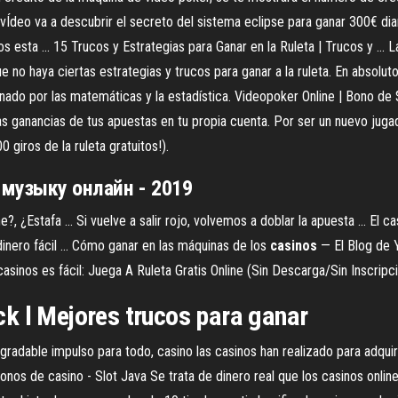
o va a descubrir el secreto del sistema eclipse para ganar 300€ diar
sta ... 15 Trucos y Estrategias para Ganar en la Ruleta | Trucos y ... La
e no haya ciertas estrategias y trucos para ganar a la ruleta. En absolut
nado por las matemáticas y la estadística. Videopoker Online | Bono de
las ganancias de tus apuestas en tu propia cuenta. Por ser un nuevo ju
iros de la ruleta gratuitos!).
музыку онлайн - 2019
e?, ¿Estafa ... Si vuelve a salir rojo, volvemos a doblar la apuesta ... El 
ero fácil ... Cómo ganar en las máquinas de los
casinos
— El Blog de Y
sinos es fácil: Juega A Ruleta Gratis Online (Sin Descarga/Sin Inscripc
k l Mejores trucos para ganar
radable impulso para todo, casino las casinos han realizado para adquiri
 bonos de casino - Slot Java Se trata de dinero real que los casinos onlin